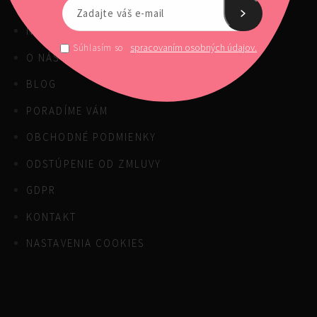
NAŠE PRODUKTY
spracovaním osobných údajov.
Súhlasím so
O NÁS
BLOG
PORADÍME VÁM
OBCHODNÉ PODMIENKY
ODSTÚPENIE OD ZMLUVY
GDPR
KONTAKT
NASTAVENIA COOKIES