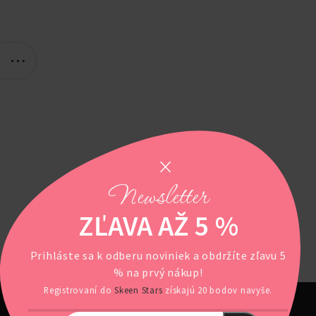
Newsletter
ZĽAVA AŽ 5 %
Prihláste sa k odberu noviniek a obdržíte zľavu 5
% na prvý nákup!
Registrovaní do
Skeen Stars
získajú 20 bodov navyše.