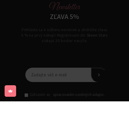
Newsletter
ZĽAVA 5%
Prihláste sa k odberu noviniek a obdržíte zľavu
5 % na prvý nákup! Registrovaní do
Skeen Stars
získajú 20 bodov navyše.
spracovaním osobných údajov.
Súhlasím so