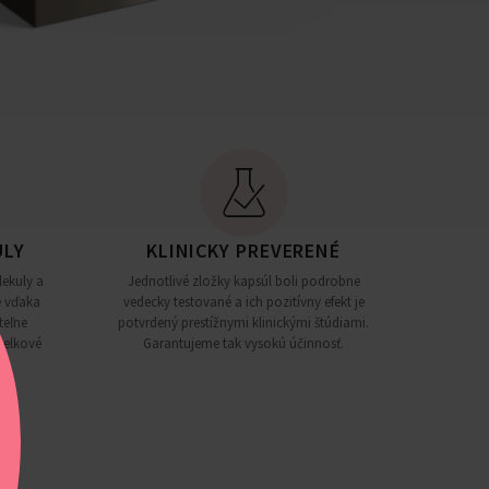
ULY
KLINICKY PREVERENÉ
ekuly a
Jednotlivé zložky kapsúl boli podrobne
e vďaka
vedecky testované a ich pozitívny efekt je
teľne
potvrdený prestížnymi klinickými štúdiami.
 celkové
Garantujeme tak vysokú účinnosť.