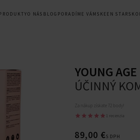
 PRODUKTY
O NÁS
BLOG
PORADÍME VÁM
SKEEN STARS
KO
YOUNG AGE 
ÚČINNÝ KOM
Za nákup získate 72 body!
1 recenzia
89,00
€
S DPH