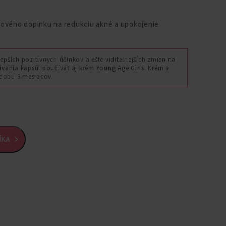
vového doplnku na redukciu akné a upokojenie
epších pozitívnych účinkov a ešte viditeľnejších zmien na
ania kapsúl používať aj krém Young Age Girls. Krém a
dobu 3 mesiacov.
ÍKA