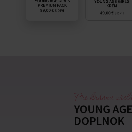
YOUNG AGE GIRLS
YOUNG AGE GIRLS
PREMIUM PACK
KRÉM
89,00
€
S DPH
49,00
€
S DPH
Pre krásnu zrelú
YOUNG AGE
DOPLNOK