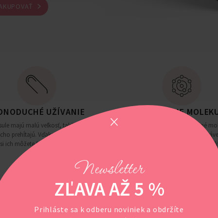
AKUPOVAŤ
DNODUCHÉ UŽÍVANIE
INOVATÍVNE MOLEK
ule majú malú veľkosť, takže sa
Súčasťou zloženia sú moderné mol
cho prehĺtajú. Vďaka kompaktnému
inteligentné komplexy látok. Práv
 si ich môžete ľahko brávať všade so
nim kapsule Young Age Girls vidi
sebou.
zlepšujú stav dospievajúcej pleti a
Newsletter
zdravie.
ZĽAVA AŽ 5 %
Prihláste sa k odberu noviniek a obdržíte