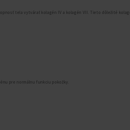
opnosť tela vytvárať kolagén IV a kolagén VII. Tieto dôležité kola
agénu pre normálnu funkciu pokožky.