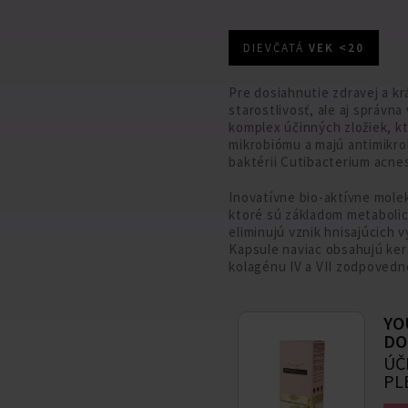
DIEVČATÁ
VEK <20
Pre dosiahnutie zdravej a kr
starostlivosť, ale aj správn
komplex účinných zložiek, k
mikrobiómu a majú antimikro
baktérii Cutibacterium acne
Inovatívne bio-aktívne mole
ktoré sú základom metabolic
eliminujú vznik hnisajúcich
Kapsule naviac obsahujú ker
kolagénu IV a VII zodpovedn
YO
DO
ÚČ
PL