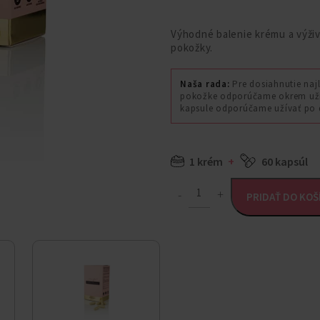
Výhodné balenie krému a výži
pokožky.
Naša rada:
Pre dosiahnutie najl
pokožke odporúčame okrem užív
kapsule odporúčame užívať po 
1 krém
+
60 kapsúl
PRIDAŤ DO KOŠ