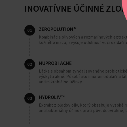
INOVATÍVNE ÚČINNÉ ZLOŽ
ZEROPOLUTION®
Kombinácia olivových a rozmarínových extrakt
kožného mazu, zvyšuje odolnosť voči oxidačné
NUPROBI ACNE
Látka s obsahom tyndalizovaného probiotické
výskytu akné. Pôsobí ako imunomodulačná látk
antimikrobiálne účinky.
HYDROLIV™
Extrakt z plodov olív, ktorý obsahuje vysoké
antibakteriálny účinok proti pôvodcovi akné, 