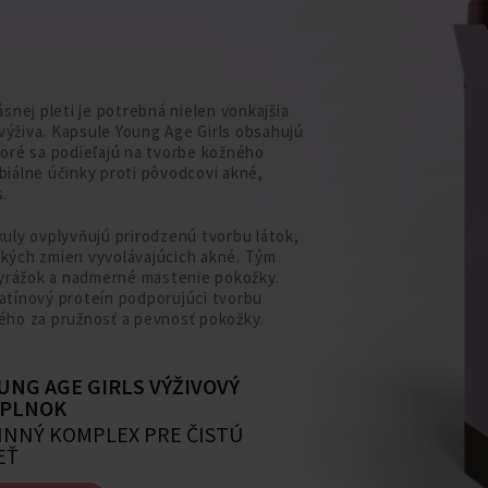
ásnej pleti je potrebná nielen vonkajšia
a výživa. Kapsule Young Age Girls obsahujú
toré sa podieľajú na tvorbe kožného
biálne účinky proti pôvodcovi akné,
s.
kuly ovplyvňujú prirodzenú tvorbu látok,
kých zmien vyvolávajúcich akné. Tým
 vyrážok a nadmerné mastenie pokožky.
atínový proteín podporujúci tvorbu
ého za pružnosť a pevnosť pokožky.
UNG AGE GIRLS VÝŽIVOVÝ
PLNOK
INNÝ KOMPLEX PRE ČISTÚ
EŤ