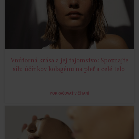
Vnútorná krása a jej tajomstvo: Spoznajte
AGE MIRACLE
silu účinkov kolagénu na pleť a celé telo
POKRAČOVAŤ V ČÍTANÍ