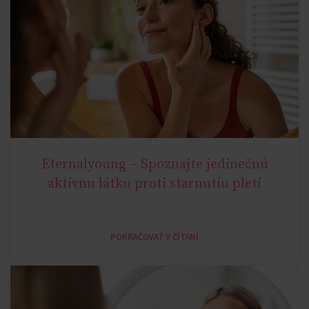
Eternalyoung – Spoznajte jedinečnú
AGE MIRACLE
aktívnu látku proti starnutiu pleti
POKRAČOVAŤ V ČÍTANÍ