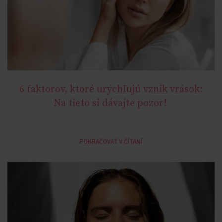
6 faktorov, ktoré urýchľujú vznik vrások:
AGE MIRACLE
Na tieto si dávajte pozor!
POKRAČOVAŤ V ČÍTANÍ