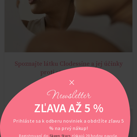
Spoznajte látku Clodessine a jej účinky
AGE MIRACLE
proti starnutiu pleti
Newsletter
POKRAČOVAŤ V ČÍTANÍ
ZĽAVA AŽ 5 %
Prihláste sa k odberu noviniek a obdržíte zľavu 5
% na prvý nákup!
Registrovaní do
Skeen Stars
získajú 20 bodov navyše.