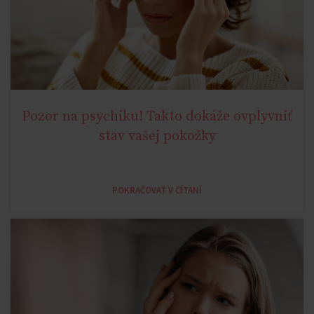
Pozor na psychiku! Takto dokáže ovplyvniť
AGE MIRACLE
stav vašej pokožky
POKRAČOVAŤ V ČÍTANÍ