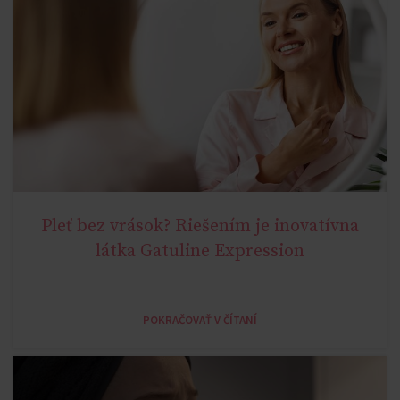
Pleť bez vrások? Riešením je inovatívna
AGE MIRACLE
látka Gatuline Expression
POKRAČOVAŤ V ČÍTANÍ