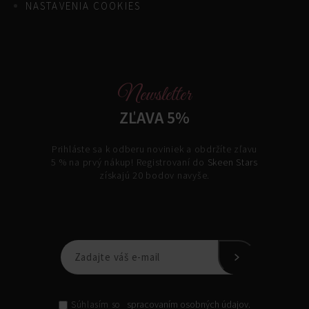
NASTAVENIA COOKIES
Newsletter
ZĽAVA 5%
Prihláste sa k odberu noviniek a obdržíte zľavu
5 % na prvý nákup! Registrovaní do
Skeen Stars
získajú 20 bodov navyše.
spracovaním osobných údajov.
Súhlasím so