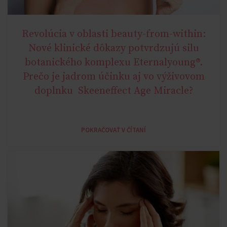
Revolúcia v oblasti beauty-from-within:
AGE MIRACLE
Nové klinické dôkazy potvrdzujú silu
botanického komplexu Eternalyoung®.
Prečo je jadrom účinku aj vo výživovom
doplnku Skeeneffect Age Miracle?
POKRAČOVAŤ V ČÍTANÍ