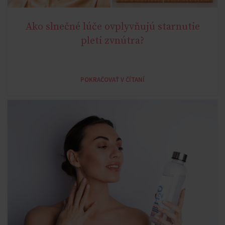
Ako slnečné lúče ovplyvňujú starnutie
,
AGE MIRACLE
AGELESS
pleti zvnútra?
POKRAČOVAŤ V ČÍTANÍ