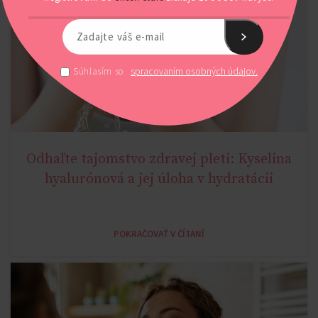
spracovaním osobných údajov.
Súhlasím so
Odhaľte tajomstvo zdravej pleti: Kyselina
AGE MIRACLE
hyalurónová a jej úloha v hydratácii
POKRAČOVAŤ V ČÍTANÍ