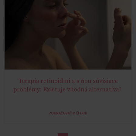
Terapia retinoidmi a s ňou súvisiace
AGE MIRACLE
problémy: Existuje vhodná alternatíva?
POKRAČOVAŤ V ČÍTANÍ