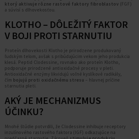
ktorý aktivuje rôzne rastové faktory fibroblastov
(FGF)
a súvisí s dlhovekosťou.
KLOTHO – DÔLEŽITÝ FAKTOR
V BOJI PROTI STARNUTIU
Proteín dlhovekosti Klotho je prirodzene produkovaný
ľudským telom, avšak s pribúdajúcim vekom jeho produkcia
klesá. Peptid Clodessine, rovnako ako proteín Klotho,
podporuje prirodzené antioxidačné procesy v pleti.
Antioxidačné enzýmy likvidujú voľné kyslíkové radikály,
čím
bojujú proti oxidačnému stresu
– hlavnej príčine
starnutia pleti.
AKÝ JE MECHANIZMUS
ÚČINKU?
Mnohé štúdie potvrdili, že Clodessine inhibuje receptory
inzulínového rastového faktora (IGF) odkazujúce na
predčasné starnutie. Zároveň
stimuluje produkciu