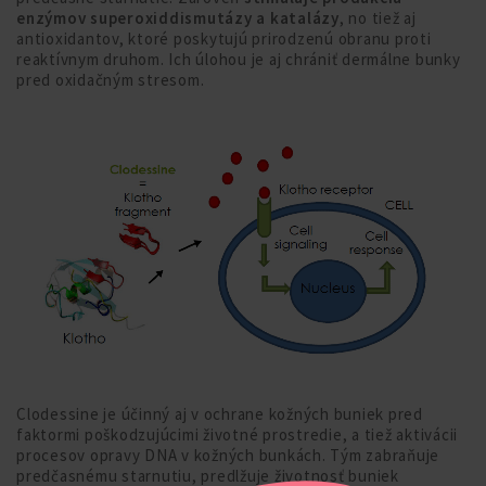
enzýmov superoxiddismutázy a katalázy
, no tiež aj
antioxidantov, ktoré poskytujú prirodzenú obranu proti
reaktívnym druhom. Ich úlohou je aj chrániť dermálne bunky
pred oxidačným stresom.
Clodessine je účinný aj v ochrane kožných buniek pred
faktormi poškodzujúcimi životné prostredie, a tiež aktivácii
procesov opravy DNA v kožných bunkách. Tým zabraňuje
predčasnému starnutiu, predlžuje životnosť buniek