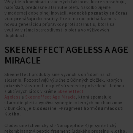
Vždy ide o kombináciu viacerých faktorov, ktoré spôsobujú,
napríklad, predčasné starnutie pleti. Nakoľko žijeme
v modernej dobe plnej inovácií,
vedecké poznatky sa čoraz
viac prenášajú do reality
. Preto na rad prichádzame s
novou generáciou prípravkov proti starnutiu, ktorá sa
využíva v rámci starostlivosti o pleť a vo výživových
doplnkoch.
SKEENEFFECT AGELESS A AGE
MIRACLE
Skeeneffect produkty sme vyvinuli s ohľadom na ich
zloženie. Pozostávajú výlučne z účinných zložiek, ktorých
priaznivé vlastnosti na pleť sú vedecky potvrdené. Jednou
z aktívnych látok v kréme
Skeeneffect
Ageless
a
Skeeneffect Age Miracle
, ktorá spomaľuje
starnutie pleti a využíva synergie interných mechanizmov
v bunkách, je
Clodessine –
Fragment hormónu mladosti
Klotho.
Clodessine (chemicky sh-Nonapeptide-4) je syntetický
rekombinantný peptid fragment ľudského proteínu
Klotho,