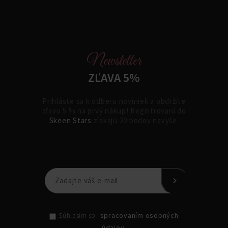
Newsletter
ZĽAVA 5%
Prihláste sa k odberu noviniek a obdržíte
zľavu 5 % na prvý nákup! Registrovaní do
Skeen Stars
získajú 20 bodov navyše.
spracovaním osobných
Súhlasím so
údajov.