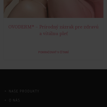
OVODERM® – Prírodný zázrak pre zdravú
AGELESS
a vitálnu pleť
POKRAČOVAŤ V ČÍTANÍ
NAŠE PRODUKTY
O NÁS