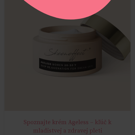
Spoznajte krém Ageless – kľúč k
AGELESS
mladistvej a zdravej pleti