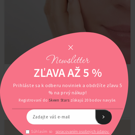
Newsletter
ZĽAVA AŽ 5 %
Nutroxsun® – Ochrana pokožky pred
AGELESS
následkami slnečného žiarenia
Prihláste sa k odberu noviniek a obdržíte zľavu 5
% na prvý nákup!
Registrovaní do
Skeen Stars
získajú 20 bodov navyše.
POKRAČOVAŤ V ČÍTANÍ
spracovaním osobných údajov.
Súhlasím so