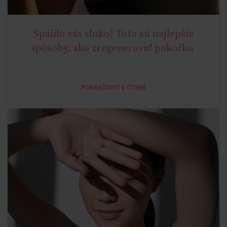
Spálilo vás slnko? Toto sú najlepšie
AGELESS
spôsoby, ako zregenerovať pokožku
POKRAČOVAŤ V ČÍTANÍ