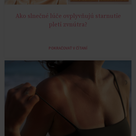
Ako slnečné lúče ovplyvňujú starnutie
,
AGE MIRACLE
AGELESS
pleti zvnútra?
POKRAČOVAŤ V ČÍTANÍ