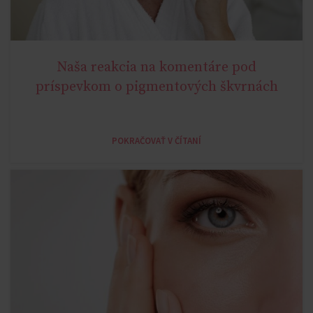
Naša reakcia na komentáre pod
AGELESS
príspevkom o pigmentových škvrnách
POKRAČOVAŤ V ČÍTANÍ