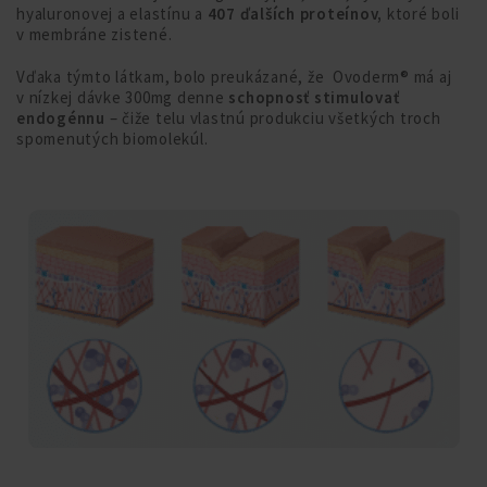
hyaluronovej a elastínu a
407 ďalších proteínov,
ktoré boli
v membráne zistené.
Vďaka týmto látkam, bolo preukázané, že Ovoderm® má aj
v nízkej dávke 300mg denne
schopnosť stimulovať
endogénnu
– čiže telu vlastnú produkciu všetkých troch
spomenutých biomolekúl.