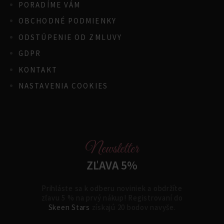
PORADÍME VÁM
OBCHODNÉ PODMIENKY
ODSTÚPENIE OD ZMLUVY
GDPR
KONTAKT
NASTAVENIA COOKIES
Newsletter
ZĽAVA 5%
Prihláste sa k odberu noviniek a obdržíte
zľavu 5 % na prvý nákup! Registrovaní do
Skeen Stars
získajú 20 bodov navyše.