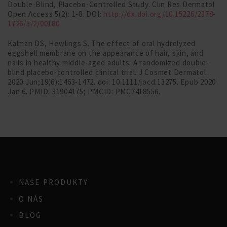
Double-Blind, Placebo-Controlled Study. Clin Res Dermatol
Open Access 5(2): 1-8. DOI:
http://dx.doi.org/10.15226/2378-
1726/5/2/00180
Kalman DS, Hewlings S. The effect of oral hydrolyzed
eggshell membrane on the appearance of hair, skin, and
nails in healthy middle-aged adults: A randomized double-
blind placebo-controlled clinical trial. J Cosmet Dermatol.
2020 Jun;19(6):1463-1472. doi: 10.1111/jocd.13275. Epub 2020
Jan 6. PMID: 31904175; PMCID: PMC7418556.
NAŠE PRODUKTY
O NÁS
BLOG