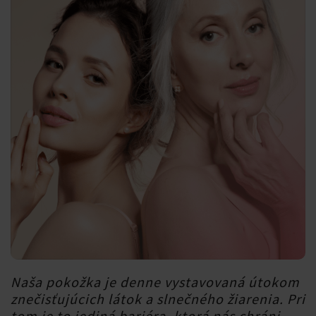
Naša pokožka je denne vystavovaná útokom
znečisťujúcich látok a slnečného žiarenia. Pri
tom je to jediná bariéra, ktorá nás chráni