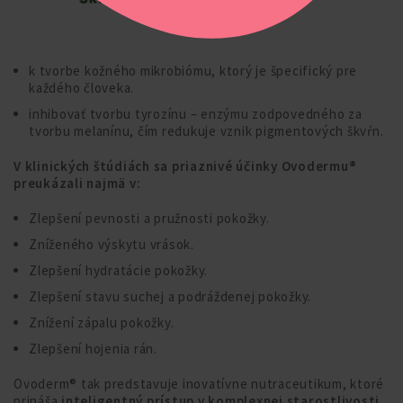
k tvorbe kožného mikrobiómu, ktorý je špecifický pre
každého človeka.
inhibovať tvorbu tyrozínu – enzýmu zodpovedného za
tvorbu melanínu, čím redukuje vznik pigmentových škvŕn.
V klinických štúdiách sa priaznivé účinky Ovodermu®
preukázali najmä v:
Zlepšení pevnosti a pružnosti pokožky.
Zníženého výskytu vrások.
Zlepšení hydratácie pokožky.
Zlepšení stavu suchej a podráždenej pokožky.
Znížení zápalu pokožky.
Zlepšení hojenia rán.
Ovoderm® tak predstavuje inovatívne nutraceutikum, ktoré
prináša
inteligentný prístup v komplexnej starostlivosti