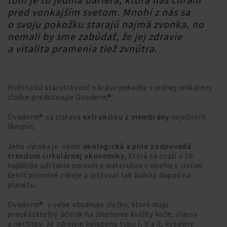
pred vonkajším svetom. Mnohí z nás sa
o svoju pokožku starajú najmä zvonka, no
nemali by sme zabúdať, že jej zdravie
a vitalita pramenia tiež zvnútra.
Holistickú starostlivosť o krásu pokožky v jednej unikátnej
zložke predstavuje Ovoderm®.
Ovoderm® sa získava
extrakciou z membrány
vaječných
škrupín.
Jeho výroba je veľmi
ekologická a plne zodpovedá
trendom cirkulárnej ekonomiky
, ktorá sa snaží o čo
najdlhšie udržanie surovín a materiálov v obehu s cieľom
šetriť prírodné zdroje a znižovať tak ľudský dopad na
planétu.
Ovoderm® v sebe obsahuje zložky, ktoré majú
preukázateľný účinok na zlepšenie kvality kože, vlasov
a nechtov. Je zdrojom kolagénu typu I, V a X, kyseliny