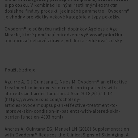
o pokožku.
V kombinácii s inými rastlinnými extraktmi
dosiahne finálny produkt jedinečné parametre. Ovoderm®
je vhodný pre všetky vekové kategórie a typy pokožky.
Ovoderm® je súčasťou našich doplnkov Ageless a Age
Miracle, ktoré pomáhajú prirodzene
vyživovať pokožku,
podporovať celkové zdravie, vitalitu a redukovať vrásky.
Použité zdroje:
Aguirre A, Gil-Quintana E, Nuez M. Ovoderm® an effective
treatment to improve skin condition in patients with
altered skin barrier function. J Skin 2018;2(1):11-14.
(https://www.pulsus.com/scholarly-
articles/ovodermsupsup-an-effective-treatment-to-
improve-skin-condition-in-patients-with-altered-skin-
barrier-function-4393.html)
Andres A, Quintana EG, Manuel LN (2018) Supplementation
with Ovoderm® Reduces the Clinical Signs of Skin Aging. A