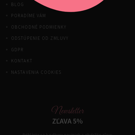
BLOG
PORADÍME VÁM
OBCHODNÉ PODMIENKY
ODSTÚPENIE OD ZMLUVY
GDPR
KONTAKT
NASTAVENIA COOKIES
Newsletter
ZĽAVA 5%
Prihláste sa k odberu noviniek a obdržíte zľavu