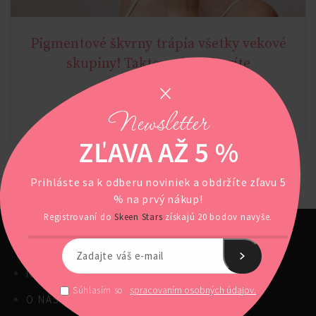
Pigmentové škvrny trápia všetky vekové
AGE MIRACLE
skupiny! Takto sa ich zbavíte
Newsletter
POKRAČOVAŤ V ČÍTANÍ
ZĽAVA AŽ 5 %
Prihláste sa k odberu noviniek a obdržíte zľavu 5
% na prvý nákup!
Registrovaní do
Skeen Stars
získajú 20 bodov navyše.
NAŠE PRODUKTY
spracovaním osobných údajov.
Súhlasím so
O NÁS