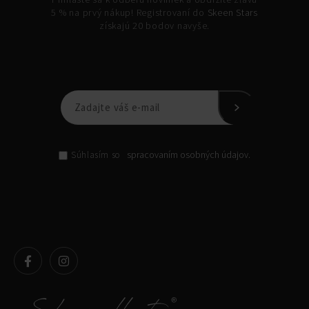
5 % na prvý nákup! Registrovaní do
Skeen Stars
získajú 20 bodov navyše.
spracovaním osobných údajov.
Súhlasím so