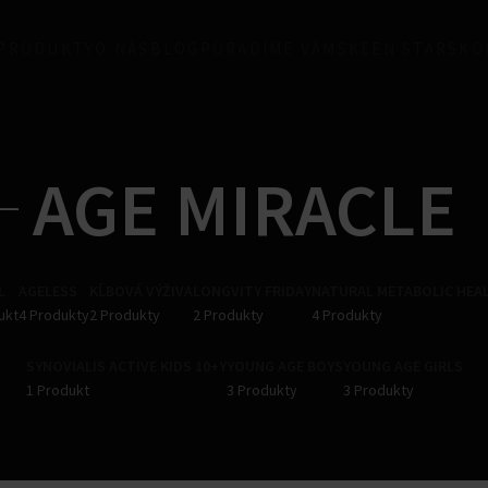
 PRODUKTY
O NÁS
BLOG
PORADÍME VÁM
SKEEN STARS
KO
AGE MIRACLE
L
AGELESS
KĹBOVÁ VÝŽIVA
LONGVITY FRIDAY
NATURAL METABOLIC HEA
ukt
4 Produkty
2 Produkty
2 Produkty
4 Produkty
SYNOVIALIS ACTIVE KIDS 10+Y
YOUNG AGE BOYS
YOUNG AGE GIRLS
1 Produkt
3 Produkty
3 Produkty