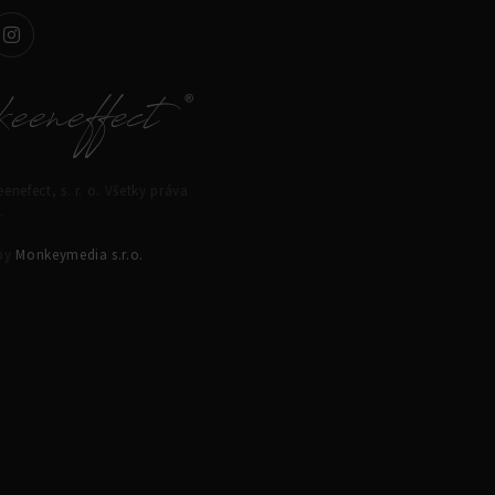
enefect, s. r. o. Všetky práva
.
 by
Monkeymedia s.r.o.