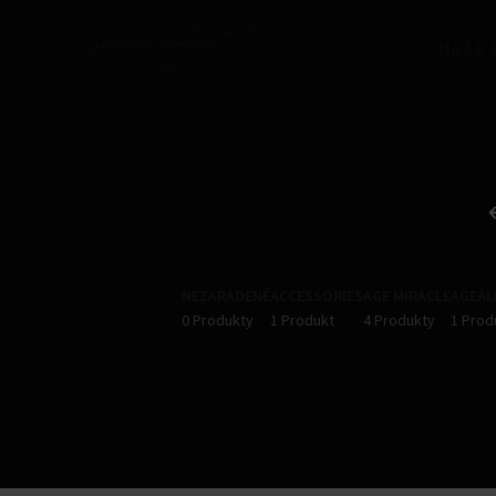
NAŠE
NEZARADENÉ
ACCESSORIES​
AGE MIRACLE
AGEAL
0 Produkty
1 Produkt
4 Produkty
1 Prod