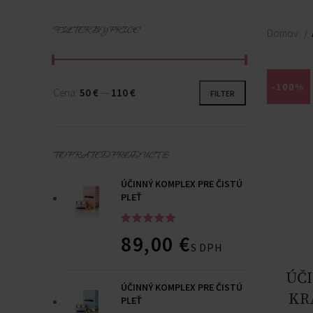
FILTER BY PRICE
Domov
-100%
Cena:
50 €
—
110 €
FILTER
TOP RATED PRODUCTS
ÚČINNÝ KOMPLEX PRE ČISTÚ
PLEŤ
89,00
€
S DPH
ÚČI
ÚČINNÝ KOMPLEX PRE ČISTÚ
KR
PLEŤ