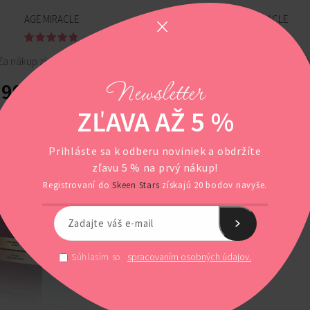
AGE MIRACLE
AGE MIRACLE
Za nákup získate 80 body!
Za nákup získate 47 bod
Newsletter
99,00
€
59,00
€
S DPH
S DP
ZĽAVA AŽ 5 %
Prihláste sa k odberu noviniek a obdržíte
zľavu 5 % na prvý nákup!
Registrovaní do
Skeen Stars
získajú 20 bodov navyše.
spracovaním osobných údajov.
Súhlasím so