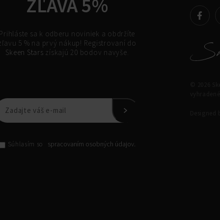
ZĽAVA 5%
Prihláste sa k odberu noviniek a obdržíte
zľavu 5 % na prvý nákup! Registrovaní do
Skeen Stars
získajú 20 bodov navyše.
© 2026 Ske
vyhradené
Designed
spracovaním osobných údajov.
Súhlasím so