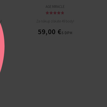
AGE MIRACLE
y!
Za nákup získate 49 body!
59,00
€
H
S DPH