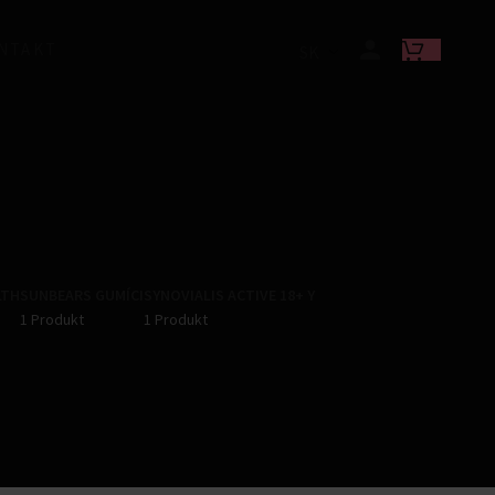
NTAKT
SK
LTH
SUNBEARS GUMÍCI
SYNOVIALIS ACTIVE 18+ Y
1 Produkt
1 Produkt