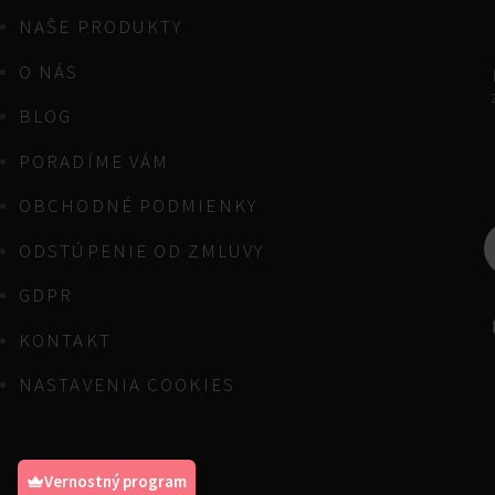
NAŠE PRODUKTY
O NÁS
BLOG
PORADÍME VÁM
OBCHODNÉ PODMIENKY
ODSTÚPENIE OD ZMLUVY
GDPR
KONTAKT
NASTAVENIA COOKIES
Vernostný program