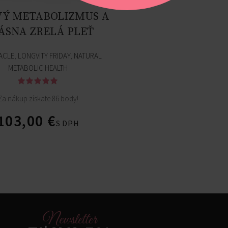
VÝ METABOLIZMUS A
ÁSNA ZRELÁ PLEŤ
ACLE
,
LONGVITY FRIDAY
,
NATURAL
METABOLIC HEALTH
Za nákup získate 86 body!
103,00
€
S DPH
Newsletter