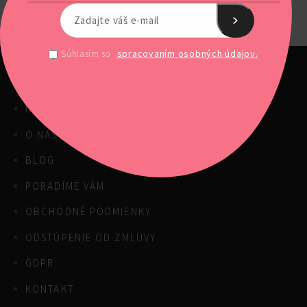
spracovaním osobných údajov.
Súhlasím so
NAŠE PRODUKTY
O NÁS
BLOG
PORADÍME VÁM
OBCHODNÉ PODMIENKY
ODSTÚPENIE OD ZMLUVY
GDPR
KONTAKT