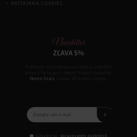
NASTAVENIA COOKIES
Newsletter
ZĽAVA 5%
Prihláste sa k odberu noviniek a obdržíte
zľavu 5 % na prvý nákup! Registrovaní do
Skeen Stars
získajú 20 bodov navyše.
spracovaním osobných
Súhlasím so