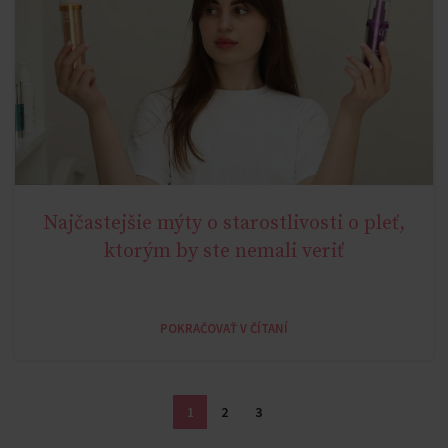
Najčastejšie mýty o starostlivosti o pleť,
YOUNG AGE
ktorým by ste nemali veriť
POKRAČOVAŤ V ČÍTANÍ
1
2
3