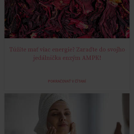
Túžite mať viac energie? Zaraďte do svojho
NATURAL METABOLIC HEALTH
jedálnička enzým AMPK!
POKRAČOVAŤ V ČÍTANÍ