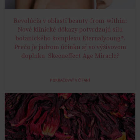
Revolúcia v oblasti beauty-from-within:
AGE MIRACLE
Nové klinické dôkazy potvrdzujú silu
botanického komplexu Eternalyoung®.
Prečo je jadrom účinku aj vo výživovom
doplnku Skeeneffect Age Miracle?
POKRAČOVAŤ V ČÍTANÍ