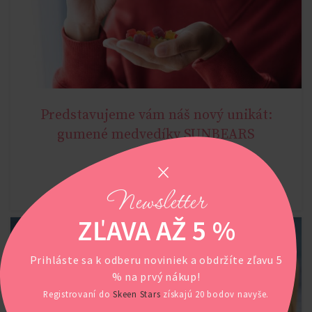
Predstavujeme vám náš nový unikát:
YOUNG AGE
gumené medvedíky SUNBEARS
POKRAČOVAŤ V ČÍTANÍ
Newsletter
ZĽAVA AŽ 5 %
Prihláste sa k odberu noviniek a obdržíte zľavu 5
% na prvý nákup!
Registrovaní do
Skeen Stars
získajú 20 bodov navyše.