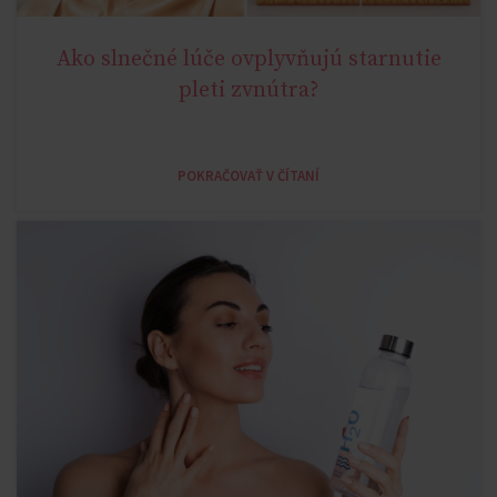
Ako slnečné lúče ovplyvňujú starnutie
,
AGE MIRACLE
AGELESS
pleti zvnútra?
POKRAČOVAŤ V ČÍTANÍ