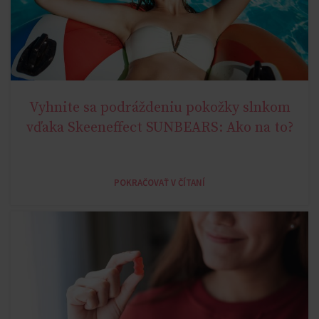
Vyhnite sa podráždeniu pokožky slnkom
YOUNG AGE
vďaka Skeeneffect SUNBEARS: Ako na to?
POKRAČOVAŤ V ČÍTANÍ