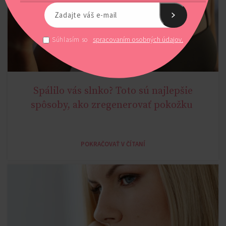
spracovaním osobných údajov.
Súhlasím so
Spálilo vás slnko? Toto sú najlepšie
AGELESS
spôsoby, ako zregenerovať pokožku
POKRAČOVAŤ V ČÍTANÍ