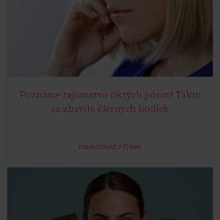
Poznáme tajomstvo čistých pórov! Takto
YOUNG AGE
sa zbavíte čiernych bodiek
POKRAČOVAŤ V ČÍTANÍ