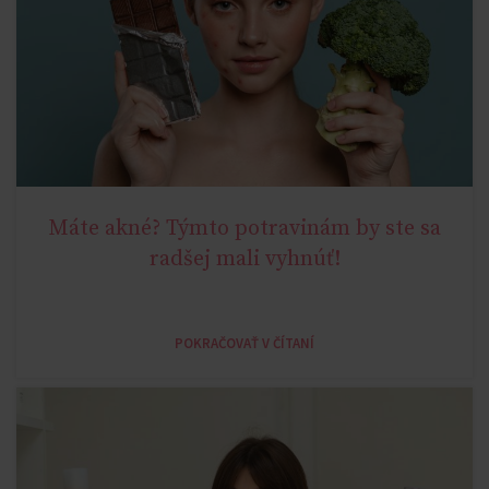
Máte akné? Týmto potravinám by ste sa
YOUNG AGE
radšej mali vyhnúť!
POKRAČOVAŤ V ČÍTANÍ