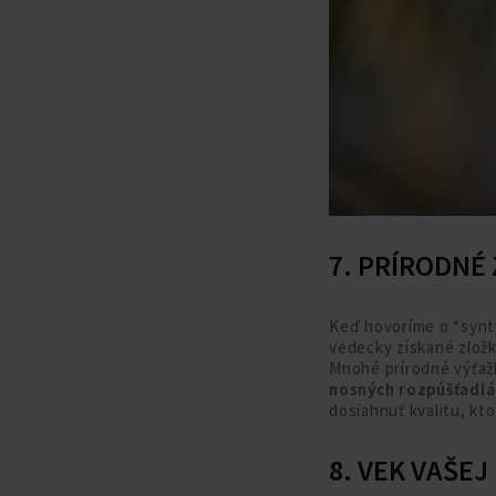
7. PRÍRODNÉ
Keď hovoríme o “synte
vedecky získané zložk
Mnohé prírodné výťažk
nosných rozpúšťadlác
dosiahnuť kvalitu, kto
8. VEK VAŠEJ