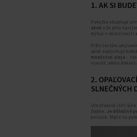
1. AK SI BU
Pokožka obsahuje prir
akné
a že jeho častým
mýtus v skutočnosti a
Príliš častým umývaní
akné ovplyvňujú bakté
množstvo oleja
– tvo
vysušiť, alebo dokonca 
2. OPAĽOVAC
SLNEČNÝCH 
Ultrafialové (UV) lúč
žiadne.
Je dôležité 
počasie. Majte na pam