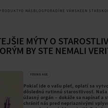
 PRODUKTY
O NÁS
BLOG
PORADÍME VÁM
SKEEN STARS
KO
EJŠIE MÝTY O STAROSTLIV
TORÝM BY STE NEMALI VERI
YOUNG AGE
Pokiaľ ide o vašu pleť, oplatí sa vytvo
dôslednú rutinnú starostlivosť. Naša
úžasný orgán – dokáže sa napínať a s
chrániť nás pred nepriaznivými vplyv