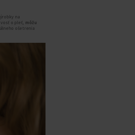
výrobky na
ivosť o pleť,
môžu
álneho ošetrenia