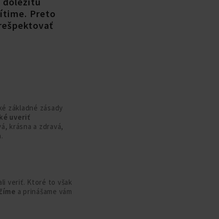
 dôležitú
ítime. Preto
 rešpektovať
aké základné zásady
ké uveriť
vá, krásna a zdravá,
.
i veriť. Ktoré to však
hčíme
a prinášame vám