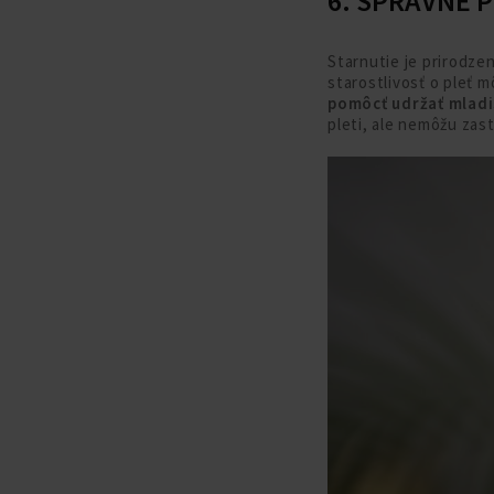
6. SPRÁVNE 
Starnutie je prirodze
starostlivosť o pleť m
pomôcť udržať mladis
pleti, ale nemôžu zast