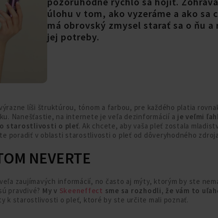
pozoruhodne rýchlo sa hojiť. Zohráva
úlohu v tom, ako vyzeráme a ako sa c
má obrovský zmysel starať sa o ňu a
jej potreby.
výrazne líši štruktúrou, tónom a farbou, pre každého platia rovn
žku. Nanešťastie, na internete je veľa dezinformácií a
je veľmi ľah
 starostlivosti o pleť
. Ak chcete, aby vaša pleť zostala mladist
áte poradiť v oblasti starostlivosti o pleť od dôveryhodného zdroja
TOM NEVERTE
eľa zaujímavých informácií, no často aj mýty, ktorým by ste nemal
e sú pravdivé?
My v
Skeeneffect
sme sa rozhodli, že vám to uľa
y k starostlivosti o pleť, ktoré by ste určite mali poznať.