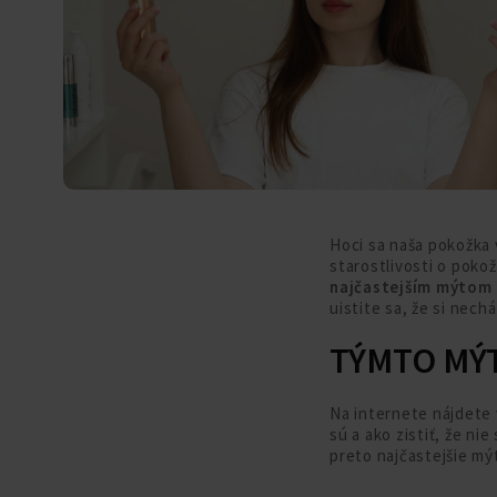
Hoci sa naša pokožka 
starostlivosti o poko
najčastejším mýtom o
uistite sa, že si nech
TÝMTO MÝ
Na internete nájdete v
sú a ako zistiť, že ni
preto najčastejšie mýt