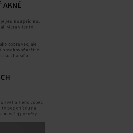
Ť AKNÉ
 je
jedinou príčinou
ľ, viera v tento
ako dobrá vec, ale
 obsahovať určité
ožku zhoršiť a
ICH
ho svetla alebo vôbec
a to bez ohľadu na
ranu vašej pokožky.