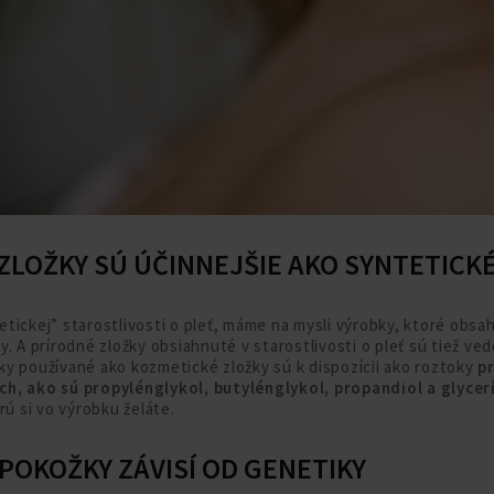
 ZLOŽKY SÚ ÚČINNEJŠIE AKO SYNTETICK
tickej” starostlivosti o pleť, máme na mysli výrobky, ktoré obsa
y. A prírodné zložky obsiahnuté v starostlivosti o pleť sú tiež ve
y používané ako kozmetické zložky sú k dispozícii ako roztoky
pr
h, ako sú propylénglykol, butylénglykol, propandiol a glycer
rú si vo výrobku želáte.
 POKOŽKY ZÁVISÍ OD GENETIKY