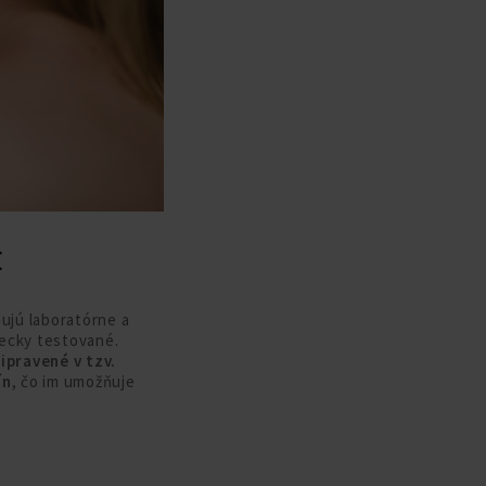
É
hujú laboratórne a
decky testované.
ipravené v tzv.
ín
, čo im umožňuje