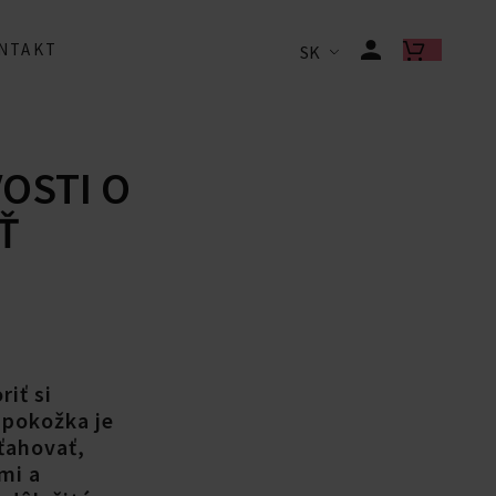
NTAKT
SK
OSTI O
Ť
riť si
 pokožka je
ťahovať,
mi a