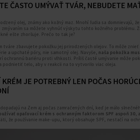
DETE ČASTO UMÝVAŤ TVÁR, NEBUDETE MA
odzený olej, známy ako kožný maz. Mnohí ľudia sa domnievajú, že
 zmývaním sa môžete vyhnúť výskytu tohto kožného problému. Žia
kné ešte zhoršuje. Prečo to tak je?
m tváre zbavujete pokožku jej prirodzených olejov. To môže znieť 
rie a upchaté póry, nie samotný olej. Navyše,
naša pokožka musí
rí ochrannú bariéru proti vlhkosti. Príliš časté umývanie môže pok
podnietiť telo, aby v reakcii na to vytvorilo viac oleja.
Í KRÉM JE POTREBNÝ LEN POČAS HORÚC
DNÍ
e dopadajú na Zem aj počas zamračených dní, keď je málo slnečné
používať opaľovací krém s ochranným faktorom SPF aspoň 30
, 
äti, že používanie make-upu, ktorý obsahuje SPF, nestačí na och