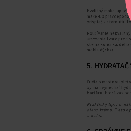
Kvalitný make-up je z
make-up pravdepodo
prispieť k starnutiu tv
Používanie nekvalitný
umývania tváre pred 
ste na konci každého 
mohla dýchať.
5. HYDRATAČ
Ľudia s mastnou pleťo
by mali vynechať hydra
bariéru
, ktorá vás oc
Praktický tip
: Ak mát
alebo krému. Tieto hy
a lesku.