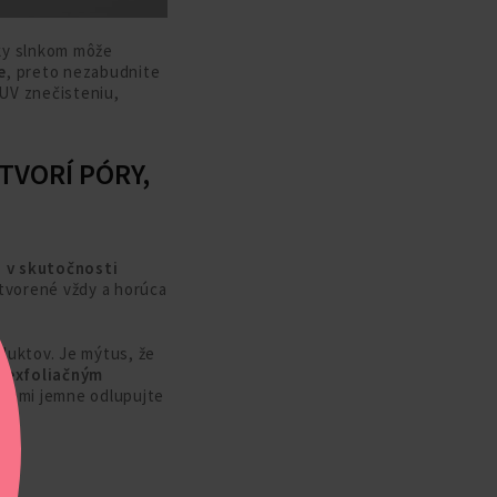
žky slnkom môže
e
, preto nezabudnite
 UV znečisteniu,
TVORÍ PÓRY,
i v skutočnosti
otvorené vždy a horúca
oduktov. Je mýtus, že
ie exfoliačným
hybmi jemne odlupujte