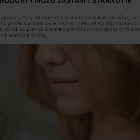
PRODUKTY MÔŽU ZASTAVIŤ STARNUTIE
ný proces, ktorý u každého človeka postupuje inak. Je mýtus, že 
ôžu proces starnutia úplne zastaviť. Niektoré výrobky na starostl
tvý vzhľad pleti dlhšie
alebo pomôcť udržať výsledky profesion
aviť starnutie navždy.