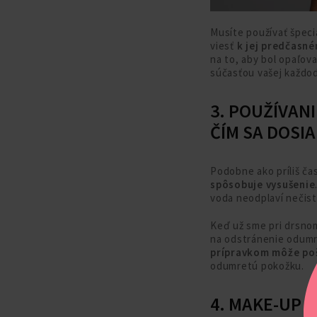
Musíte používať špec
viesť
k jej predčasn
na to, aby bol opaľov
súčasťou vašej každod
3. POUŽÍVAN
ČÍM SA DOSIA
Podobne ako príliš ča
spôsobuje vysušenie
voda neodplaví nečist
Keď už sme pri drsnom 
na odstránenie odumre
prípravkom môže po
odumretú pokožku.
4. MAKE-UP 