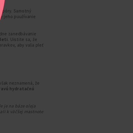
jú póry. Samotný
e jeho puužívanie
padne zanedbávanie
leti
. Uistite sa, že
ravkov, aby vaša pleť
 však neznamená, že
ravú hydratačnú
e je na báze oleja
ali k väčšej mastnote