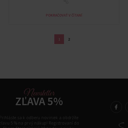
POKRAČOVAŤ V ČÍTANÍ
1
2
Newsletter
ZĽAVA 5%
Prihláste sa k odberu noviniek a obdržíte
zľavu 5 % na prvý nákup! Registrovaní do