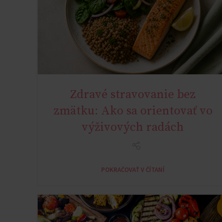
Zdravé stravovanie bez
NATURAL METABOLIC HEALTH
zmätku: Ako sa orientovať vo
výživových radách
POKRAČOVAŤ V ČÍTANÍ