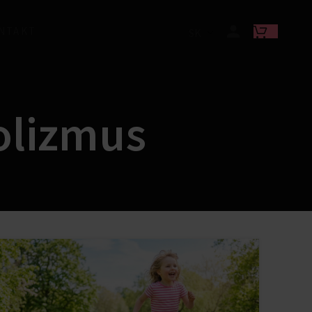
NTAKT
SK
olizmus