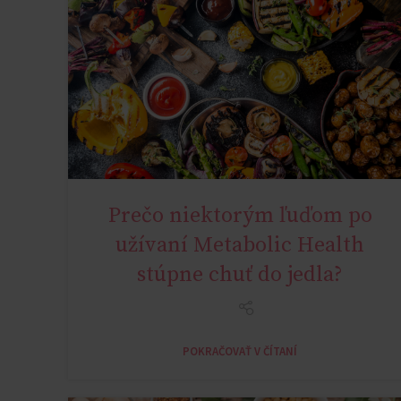
Prečo niektorým ľuďom po
NATURAL METABOLIC HEALTH
užívaní Metabolic Health
stúpne chuť do jedla?
POKRAČOVAŤ V ČÍTANÍ