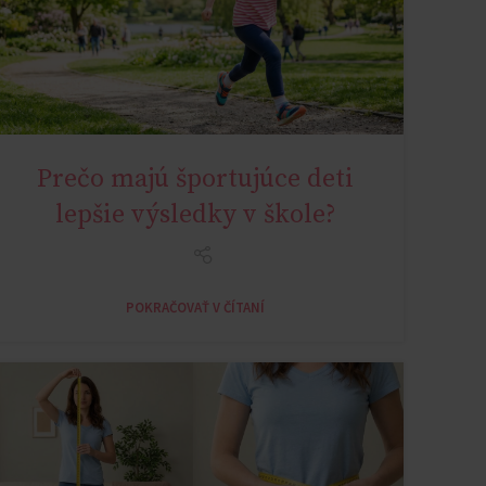
Prečo majú športujúce deti
SYNOVIALIS ACTIVE KIDS 10+Y
lepšie výsledky v škole?
POKRAČOVAŤ V ČÍTANÍ