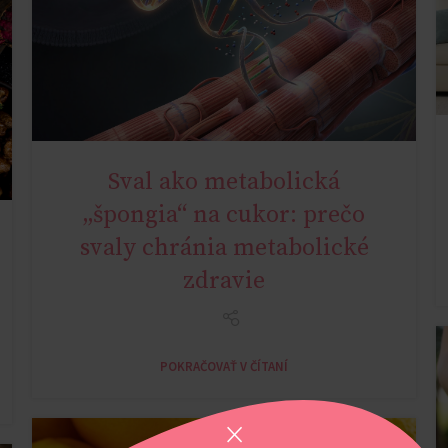
Sval ako metabolická
SYNOVIALIS ACTIVE 18+Y
„špongia“ na cukor: prečo
svaly chránia metabolické
zdravie
POKRAČOVAŤ V ČÍTANÍ