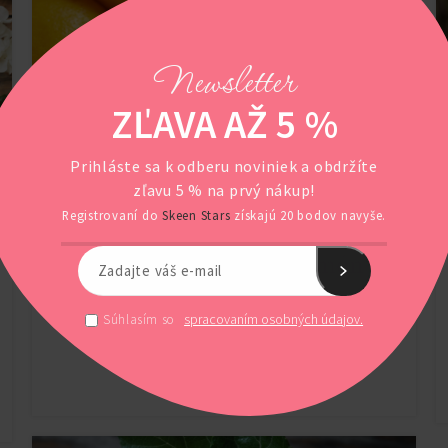
Newsletter
ZĽAVA AŽ 5 %
Prihláste sa k odberu noviniek a obdržíte
zľavu 5 % na prvý nákup!
Registrovaní do
Skeen Stars
získajú 20 bodov navyše.
Na čo v tele slúži hormón
NATURAL METABOLIC HEALTH
GLP-1?
spracovaním osobných údajov.
Súhlasím so
POKRAČOVAŤ V ČÍTANÍ