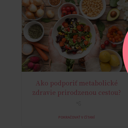
Ako podporiť metabolické
NATURAL METABOLIC HEALTH
zdravie prirodzenou cestou?
POKRAČOVAŤ V ČÍTANÍ