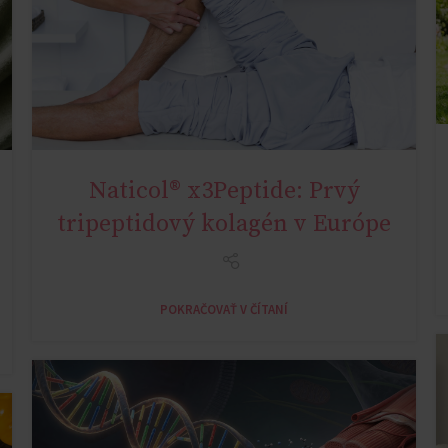
Naticol® x3Peptide: Prvý
SYNOVIALIS ACTIVE 18+Y
tripeptidový kolagén v Európe
POKRAČOVAŤ V ČÍTANÍ