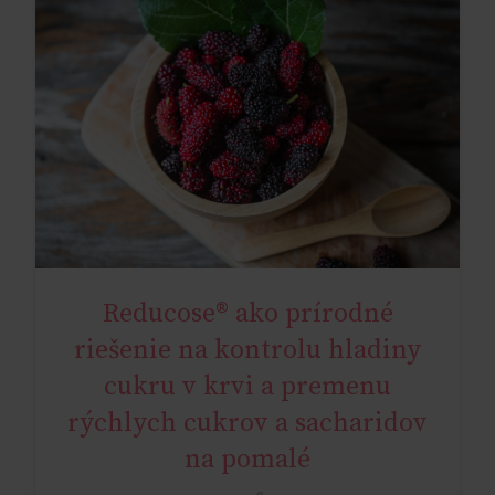
Reducose® ako prírodné
NATURAL METABOLIC HEALTH
riešenie na kontrolu hladiny
cukru v krvi a premenu
rýchlych cukrov a sacharidov
na pomalé