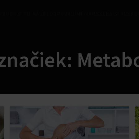
 PRODUKTY
O NÁS
BLOG
PORADÍME VÁM
SKEEN STARS
KO
 značiek: Metab