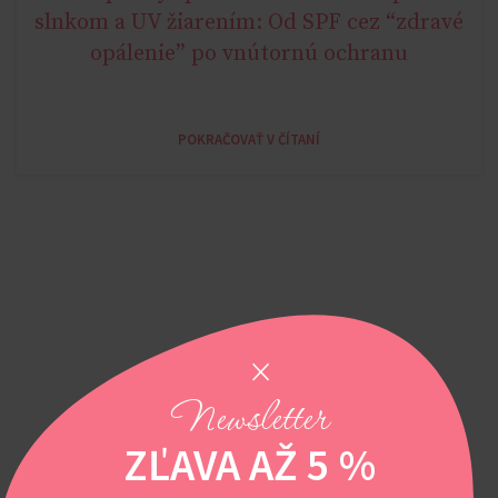
BLOG
slnkom a UV žiarením: Od SPF cez “zdravé
opálenie” po vnútornú ochranu
POKRAČOVAŤ V ČÍTANÍ
Newsletter
ZĽAVA AŽ 5 %