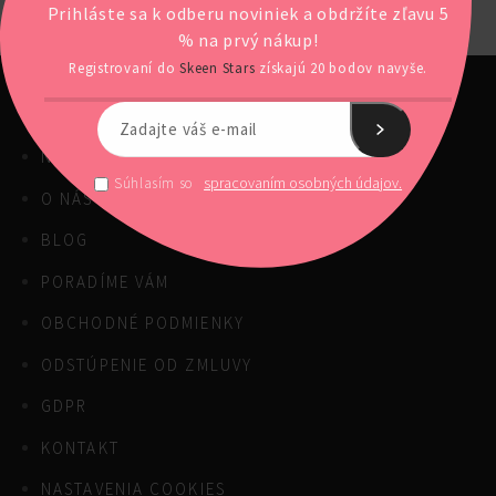
Prihláste sa k odberu noviniek a obdržíte zľavu 5
% na prvý nákup!
Registrovaní do
Skeen Stars
získajú 20 bodov navyše.
NAŠE PRODUKTY
spracovaním osobných údajov.
Súhlasím so
O NÁS
BLOG
PORADÍME VÁM
OBCHODNÉ PODMIENKY
ODSTÚPENIE OD ZMLUVY
GDPR
KONTAKT
NASTAVENIA COOKIES