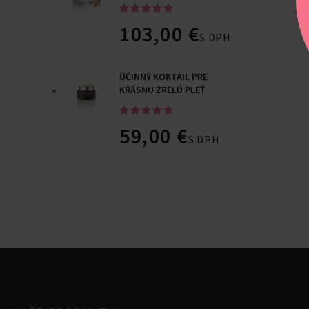
103,00
€
S DPH
ÚČINNÝ KOKTAIL PRE
KRÁSNU ZRELÚ PLEŤ
59,00
€
S DPH