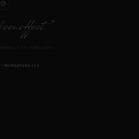
enefect, s. r. o. Všetky práva
.
 by
Monkeymedia s.r.o.