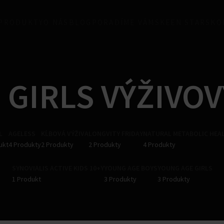
 PRODUKTY
O NÁS
BLOG
PORADÍME VÁM
SKEEN STARS
KO
 GIRLS VÝŽIVO
L
AGELESS
KĹBOVÁ VÝŽIVA
LONGVITY FRIDAY
NATURAL METABOLIC HEA
ukt
4 Produkty
2 Produkty
2 Produkty
4 Produkty
SYNOVIALIS ACTIVE KIDS 10+Y
YOUNG AGE BOYS
YOUNG AGE GIRLS
1 Produkt
3 Produkty
3 Produkty