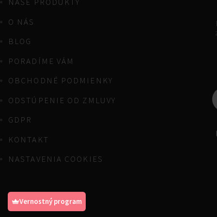
NAŠE PRODUKTY
O NÁS
BLOG
PORADÍME VÁM
OBCHODNÉ PODMIENKY
ODSTÚPENIE OD ZMLUVY
GDPR
KONTAKT
NASTAVENIA COOKIES
Vernostný program