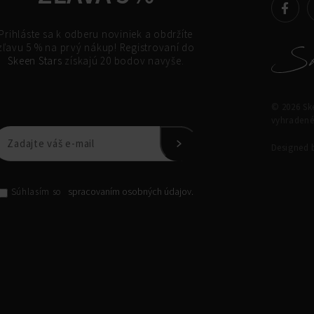
Prihláste sa k odberu noviniek a obdržíte
zľavu 5 % na prvý nákup! Registrovaní do
Skeen Stars
získajú 20 bodov navyše.
© 2026 Ske
vyhradené
Designed
spracovaním osobných údajov.
Súhlasím so