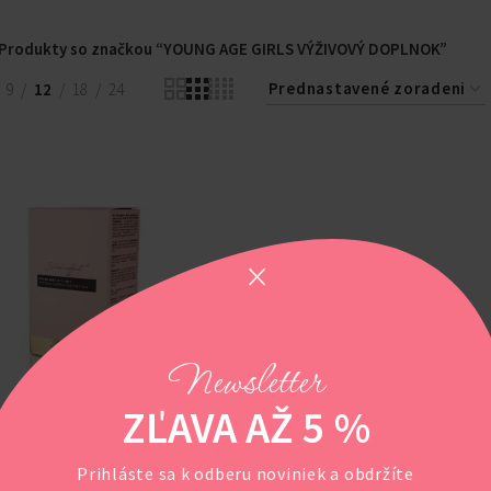
Produkty so značkou “YOUNG AGE GIRLS VÝŽIVOVÝ DOPLNOK”
9
12
18
24
Newsletter
ZĽAVA AŽ 5 %
NNÝ KOMPLEX PRE
Prihláste sa k odberu noviniek a obdržíte