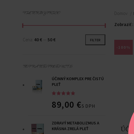
FILTER BY PRICE
Domov
Zobraziť
Cena:
40 €
—
50 €
FILTER
-100%
TOP RATED PRODUCTS
ÚČINNÝ KOMPLEX PRE ČISTÚ
PLEŤ
89,00
€
S DPH
ZDRAVÝ METABOLIZMUS A
ÚČI
KRÁSNA ZRELÁ PLEŤ