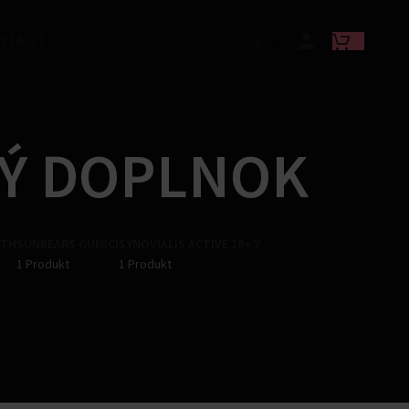
NTAKT
SK
VÝ DOPLNOK
LTH
SUNBEARS GUMÍCI
SYNOVIALIS ACTIVE 18+ Y
1 Produkt
1 Produkt