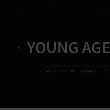
NAŠE
YOUNG AGE
NEZARADENÉ
ACCESSORIES​
AGE MIRACLE
AGEAL
0 Produkty
1 Produkt
4 Produkty
1 Prod