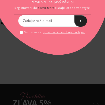
zľavu 5 % na prvý nákup!
ČISTÚ PLEŤ
Registrovaní do
Skeen Stars
získajú 20 bodov navyše.
YOUNG AGE GIRLS
49,00
€
S DPH
spracovaním osobných údajov.
Súhlasím so
Newsletter
ZĽAVA 5%