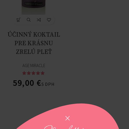
ÚČINNÝ KOKTAIL
PRE KRÁSNU
ZRELÚ PLEŤ
AGE MIRACLE
59,00
€
S DPH