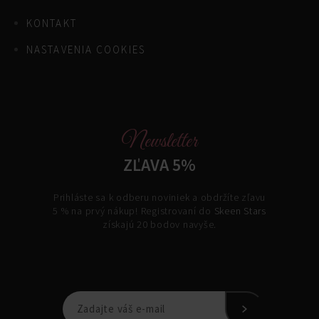
KONTAKT
NASTAVENIA COOKIES
Newsletter
ZĽAVA 5%
Prihláste sa k odberu noviniek a obdržíte zľavu
5 % na prvý nákup! Registrovaní do
Skeen Stars
získajú 20 bodov navyše.