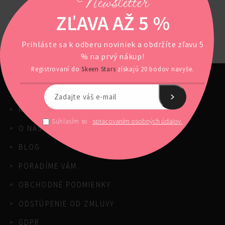
Newsletter
ZĽAVA AŽ 5 %
Prihláste sa k odberu noviniek a obdržíte zľavu 5
% na prvý nákup!
Registrovaní do
Skeen Stars
získajú 20 bodov navyše.
NAŠE PRODUKTY
spracovaním osobných údajov.
Súhlasím so
O NÁS
BLOG
PORADÍME VÁM
OBCHODNÉ PODMIENKY
ODSTÚPENIE OD ZMLUVY
GDPR