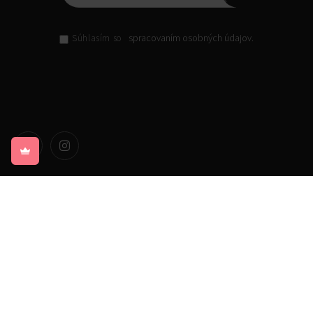
spracovaním osobných údajov.
Súhlasím so
© 2026 Skeenefect, s. r. o. Všetky práva vyhradené.
Designed by
Monkeymedia s.r.o.