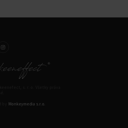
eenefect, s. r. o. Všetky práva
é.
d by
Monkeymedia s.r.o.