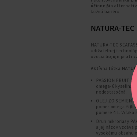
účinnejšia alternatí
kožnú bariéru.
NATURA-TEC 
NATURA-TEC SEAPASSI
udržateľnej technológ
ovocia
bojuje proti 
Aktívna látka NATUR
PASSION FRUIT OIL 
omega-6 kyselina l
nedostatočná.
OLEJ ZO SEMIEN ČIE
pomer omega-6 (lin
pomere 4:1. Vďaka s
Druh mikroriasy PA
a jej názov vzdáva 
vysokému obsahu om