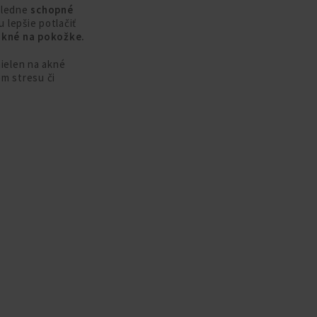
sledne
schopné
lepšie potlačiť
 akné na pokožke.
ielen na akné
om stresu či