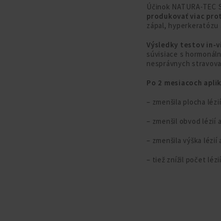
Účinok NATURA-TEC SE
produkovať viac pro
zápal, hyperkeratózu 
Výsledky testov in-
súvisiace s hormonáln
nesprávnych stravova
Po 2 mesiacoch aplik
– zmenšila plocha lézi
– zmenšil obvod lézií 
– zmenšila výška lézií
– tiež znížil počet léz