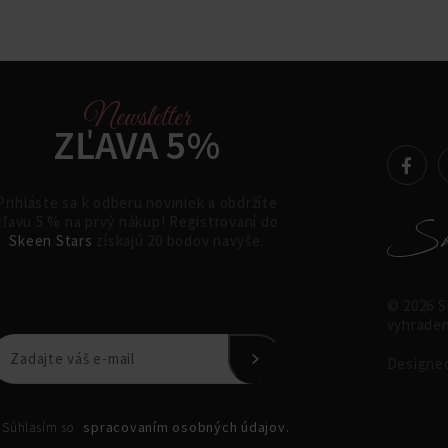
Newsletter
ZĽAVA 5%
Prihláste sa k odberu noviniek a obdržíte
zľavu 5 % na prvý nákup! Registrovaní do
Skeen Stars
získajú 20 bodov navyše.
© 2026 Sk
vyhraden
Designe
spracovaním osobných údajov.
Súhlasím so