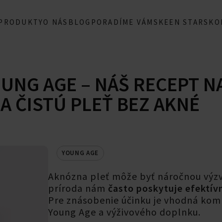
 PRODUKTY
O NÁS
BLOG
PORADÍME VÁM
SKEEN STARS
KO
UNG AGE – NÁŠ RECEPT N
A ČISTÚ PLEŤ BEZ AKNÉ
YOUNG AGE
Aknózna pleť môže byť náročnou výzv
príroda nám
často poskytuje efektívn
Pre znásobenie účinku je vhodná kom
Young Age a výživového doplnku.