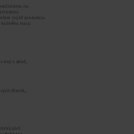
znečisteniu na
 strednou
ieľom zvýšiť produkciu
bu kožného mazu
v boji s akné,
vých žliazok,
tickú pleť.
 a dokonca