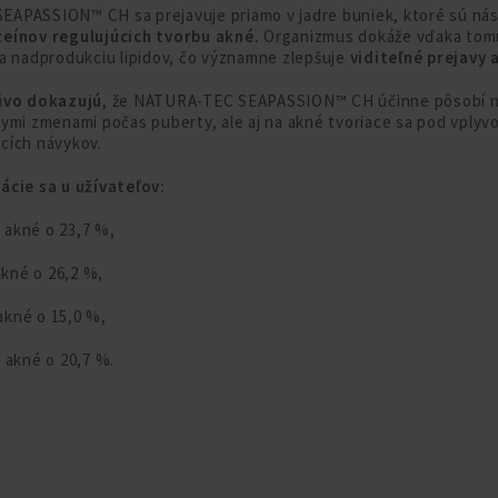
APASSION™ CH sa prejavuje priamo v jadre buniek, ktoré sú ná
teínov regulujúcich tvorbu akné.
Organizmus dokáže vďaka tomu 
a nadprodukciu lipidov, čo významne zlepšuje
viditeľné prejavy
vivo dokazujú
, že NATURA-TEC SEAPASSION™ CH účinne pôsobí n
ymi zmenami počas puberty, ale aj na akné tvoriace sa pod vplyv
cích návykov.
ácie sa u užívateľov:
í akné o 23,7 %,
akné o 26,2 %,
 akné o 15,0 %,
ií akné o 20,7 %.