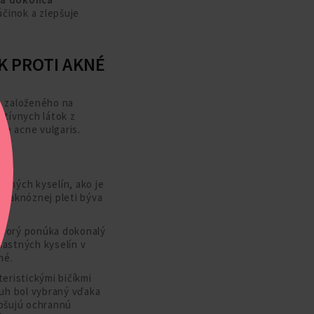
účinok a zlepšuje
K PROTI AKNÉ
 založeného na
ktívnych látok z
je acne vulgaris.
tných kyselín, ako je
v aknóznej pleti býva
ktorý ponúka dokonalý
mastných kyselín v
né.
ristickými bičíkmi
ruh bol vybraný vďaka
pšujú ochrannú