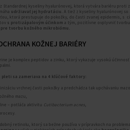
 štandardnej kyseliny hyalurónovej, ktorá vytvára bariéru proti 
omáha
udržiavať jej hydratáciu.
A tiež z kyseliny hyalurónovej so
u, ktorá prestupuje do pokožky, do časti zvanej epidermis, s c
ntov
s protizápalovým účinkom
a tým, pozitívne ovplyvniť tvor
pre tvorbu kožného mikrobiómu.
 OCHRANA KOŽNEJ BARIÉRY
ine je komplex peptidov a zinku, ktorý vykazuje vysokú účinnosť 
palmi.
j pleti sa zameriava na 4 kľúčové faktory:
tinizáciu vrchnej časti pokožky a predchádza tak upchávaniu mazo
kožného mazu,
lne – potláča aktivitu
Cutibacterium acnes
,
procesy.
odobný retinolu, ktorý sa bežne používa v prípravkoch na problema
nnerine
sa však v niektorých prípadoch ukázala ako
bezpečnejšia