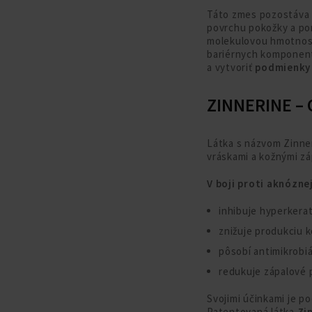
Táto zmes pozostáva z
povrchu pokožky a p
molekulovou hmotnosťo
bariérnych kompone
a vytvoriť
podmienky 
ZINNERINE –
Látka s názvom Zinner
vráskami a kožnými zá
V boji proti aknózne
inhibuje hyperkera
znižuje produkciu 
pôsobí antimikrobiá
redukuje zápalové 
Svojimi účinkami je p
Patentovaná látka
Zi