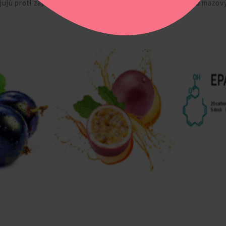
ojujú proti zápalom a majú schopnosť regulovať lipogenézu mazov